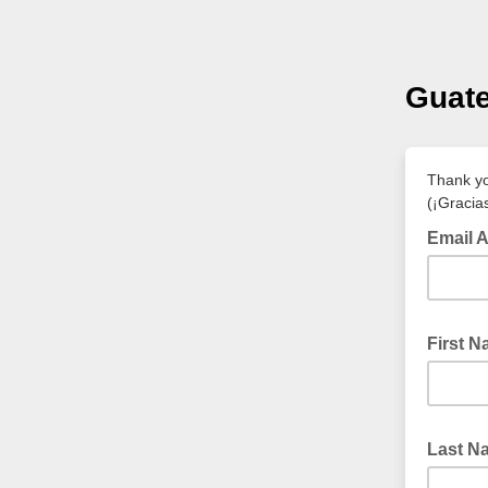
Guate
Thank you
(¡Gracia
Email A
First 
Last N